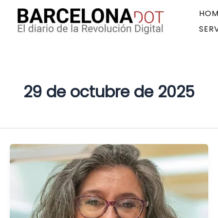
Ir
Paginación
HOM
al
de
SER
contenido
entradas
29 de octubre de 2025