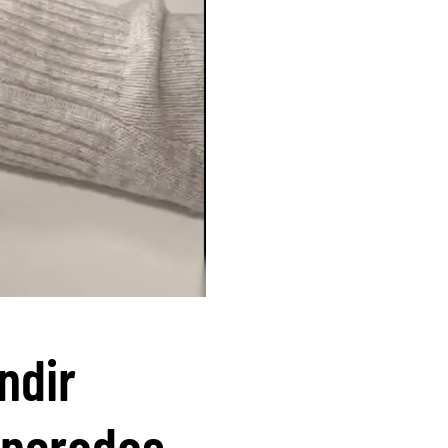
ndir
eneradas