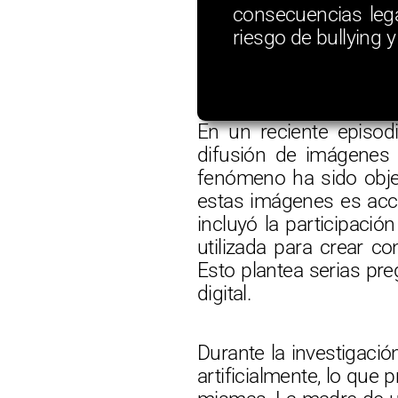
consecuencias lega
riesgo de bullying y 
En un reciente episod
difusión de imágenes í
fenómeno ha sido objet
estas imágenes es acce
incluyó la participaci
utilizada para crear c
Esto plantea serias pre
digital.
Durante la investigaci
artificialmente, lo que