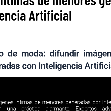
encia Artificial
to de moda: difundir imáge
das con Inteligencia Artifici
genes íntimas de menores generadas por Intelig
n una práctica alarmante. Expertos adv