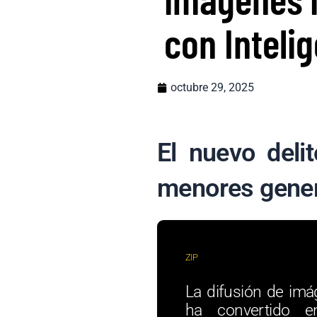
con Intelig
octubre 29, 2025
El nuevo deli
menores genera
ZIP
La difusión de imá
ha convertido e