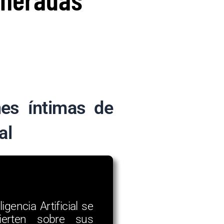
nes íntimas de
al
encia Artificial se
ierten sobre sus