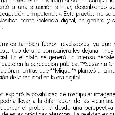
a adolescente, **Miriam Al Adib**, compartió 
ntó a una situación similar, describiendo 
upación e impotencia». Esta práctica no solo 
asifica como violencia digital, de género y se
n.
lumnos también fueron reveladores, ya que
este tipo de una compañera les dejaría «muy
cial. En el plató, se generó un intenso debate
pacto en la percepción pública. **Susanna Gr
ción, mientras que **Miquel** planteó una inq
ión de la realidad en la era digital.
én exploró la posibilidad de manipular imágene
 podría llevar a la difamación de las víctimas.
abordar el problema desde una perspectiva l
de estas prácticas abusivas. La realidad es q