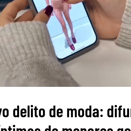
vo delito de moda: difu
íntimas de menores g