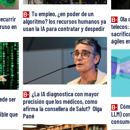
Tu empleo, ¿en poder de un
recurrir
Ola 
algoritmo? los recursos humanos ya
truso en
telecos:
usan la IA para contratar y despedir
sacrifi
ágiles en
¿La IA diagnostica con mayor
ede ser
precisión que los médicos, como
Cómo
afirma la consellera de Salut? Olga
ible que
LLM) con
Pané
consume