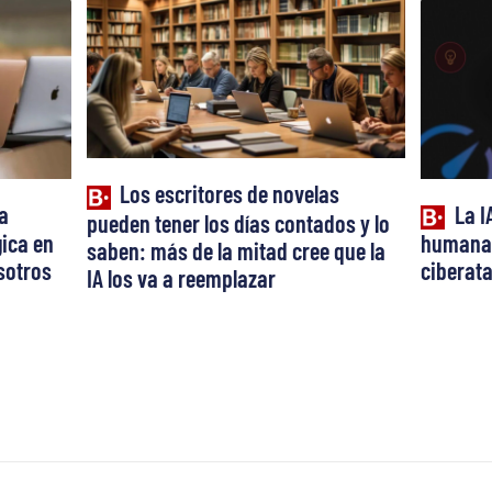
Los escritores de novelas
a
La I
pueden tener los días contados y lo
ica en
humana:
saben: más de la mitad cree que la
osotros
ciberat
IA los va a reemplazar