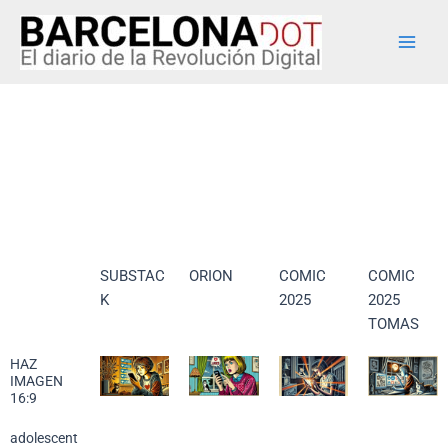
Ir
Main
al
Men
contenido
SUBSTAC
ORION
COMIC
COMIC
K
2025
2025
TOMAS
HAZ
IMAGEN
16:9
adolescent