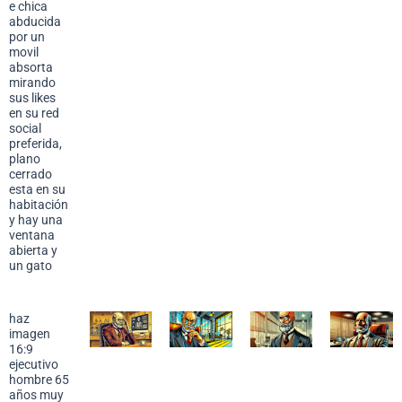
e chica
abducida
por un
movil
absorta
mirando
sus likes
en su red
social
preferida,
plano
cerrado
esta en su
habitación
y hay una
ventana
abierta y
un gato
haz
imagen
16:9
ejecutivo
hombre 65
años muy