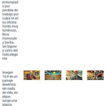
preocupad
o por
perdida de
trabajo por
culpa IA en
su oficina
fondo muy
luminoso,
lleva
monoculo
y barba,
sin bigote
y calvo del
todo,elega
nte
imagen
16:9 de un
paisaje
desértico
sin nada
de vida, en
elque
surge una
planta