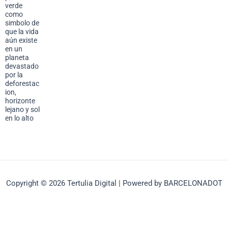
verde
como
simbolo de
que la vida
aún existe
en un
planeta
devastado
por la
deforestac
ion,
horizonte
lejano y sol
en lo alto
Copyright © 2026 Tertulia Digital | Powered by BARCELONADOT