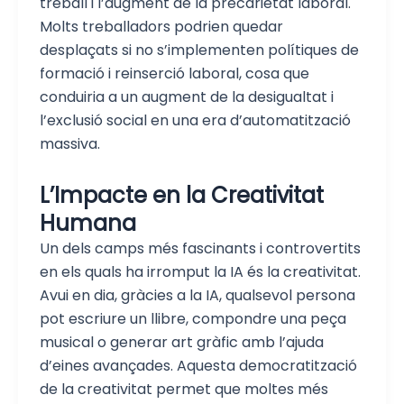
treball i l’augment de la precarietat laboral.
Molts treballadors podrien quedar
desplaçats si no s’implementen polítiques de
formació i reinserció laboral, cosa que
conduiria a un augment de la desigualtat i
l’exclusió social en una era d’automatització
massiva.
L’Impacte en la Creativitat
Humana
Un dels camps més fascinants i controvertits
en els quals ha irromput la IA és la creativitat.
Avui en dia, gràcies a la IA, qualsevol persona
pot escriure un llibre, compondre una peça
musical o generar art gràfic amb l’ajuda
d’eines avançades. Aquesta democratització
de la creativitat permet que moltes més