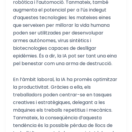
robòtica i l’automoció. Tanmateix, també
augmenta el potencial per a l’ús indegut
d’aquestes tecnologies: les mateixes eines
que serveixen per millorar la vida humana
poden ser utilitzades per desenvolupar
armes autònomes, virus sintètics i
biotecnologies capaces de deslligar
epidèmies. És a dir, la IA pot ser tant una eina
pel benestar com una arma de destrucció.
En l’àmbit laboral, la IA ha promès optimitzar
la productivitat. Gràcies a ella, els
treballadors poden centrar-se en tasques
creatives i estratègiques, delegant a les
màquines els treballs repetitius i mecànics.
Tanmateix, la conseqüència d’aquesta
tendència és la possible pèrdua de llocs de