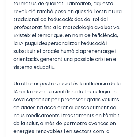
formatius de qualitat. Tanmateix, aquesta
revolució també posa en qüestió l’estructura
tradicional de l’educació: des del rol del
professorat fins a la metodologia avaluativa.
Existeix el temor que, en nom de l’eficiència,
la IA pugui despersonalitzar l’educació i
substituir el procés humà d’aprenentatge i
orientació, generant una possible crisi en el
sistema educatiu.
Un altre aspecte crucial és la influència de la
IA en la recerca científica i la tecnologia. La
seva capacitat per processar grans volums
de dades ha accelerat el descobriment de
nous medicaments i tractaments en l’àmbit
de la salut, a més de permetre avenços en
energies renovables i en sectors com la