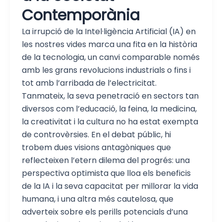
Contemporània
La irrupció de la Intel·ligència Artificial (IA) en
les nostres vides marca una fita en la història
de la tecnologia, un canvi comparable només
amb les grans revolucions industrials o fins i
tot amb l’arribada de l’electricitat.
Tanmateix, la seva penetració en sectors tan
diversos com l’educació, la feina, la medicina,
la creativitat i la cultura no ha estat exempta
de controvèrsies. En el debat públic, hi
trobem dues visions antagòniques que
reflecteixen l’etern dilema del progrés: una
perspectiva optimista que lloa els beneficis
de la IA i la seva capacitat per millorar la vida
humana, i una altra més cautelosa, que
adverteix sobre els perills potencials d’una