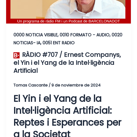
,
,
0000 NOTICIA VISIBLE
0010 FORMATO - AUDIO
0020
,
NOTICIAS- IA
0051 ENT RADIO
RÀDIO #707 / Ernest Companys,
el Yin i el Yang de la Intel·ligència
Artificial
Tomas Cascante
/
9 de noviembre de 2024
El Yin i el Yang de la
Intel·ligència Artificial:
Reptes i Esperances per
a la Societat