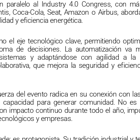
n paralelo al Industry 4.0 Congress, con 
is, Coca-Cola, Seat, Amazon o Airbus, abord
ilidad y eficiencia energética.
o el eje tecnológico clave, permitiendo optimi
toma de decisiones. La automatización va m
 sistemas y adaptándose con agilidad a l
olaborativa, que mejora la seguridad y eficien
uerza del evento radica en su conexión con las
su capacidad para generar comunidad. No es s
con impacto continuo durante todo el año, imp
tecnológicos y empresas.
de: es protagonista. Su tradición industrial y t