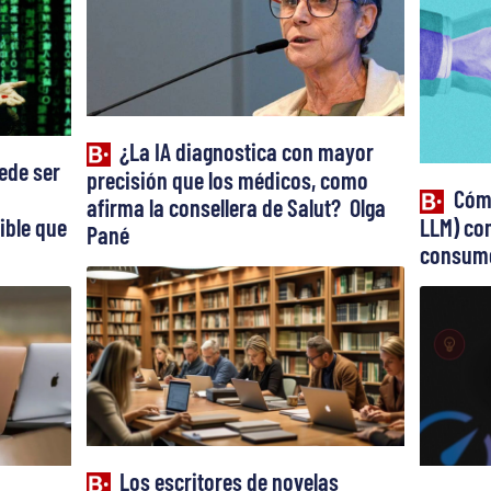
¿La IA diagnostica con mayor
ede ser
precisión que los médicos, como
Cómo
afirma la consellera de Salut? Olga
ible que
LLM) con
Pané
consume
Los escritores de novelas