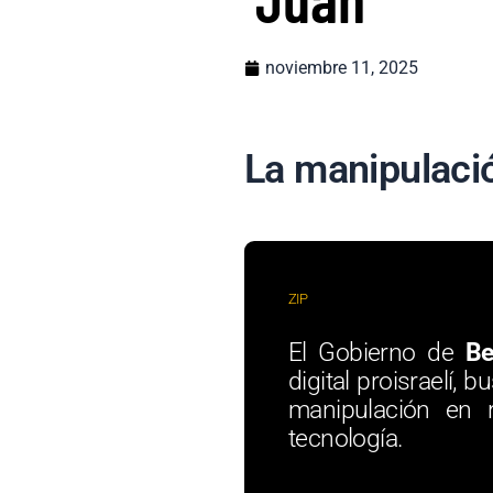
noviembre 11, 2025
La manipulación
ZIP
El Gobierno de
Be
digital proisraelí, 
manipulación en 
tecnología.