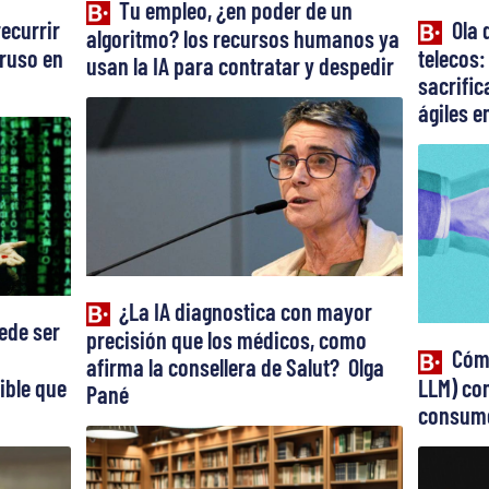
Tu empleo, ¿en poder de un
recurrir
Ola 
algoritmo? los recursos humanos ya
truso en
telecos:
usan la IA para contratar y despedir
sacrifi
ágiles en
¿La IA diagnostica con mayor
ede ser
precisión que los médicos, como
Cómo
afirma la consellera de Salut? Olga
ible que
LLM) con
Pané
consume