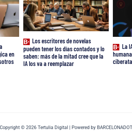
Los escritores de novelas
a
La I
pueden tener los días contados y lo
ica en
humana:
saben: más de la mitad cree que la
osotros
ciberat
IA los va a reemplazar
Copyright © 2026 Tertulia Digital | Powered by BARCELONADO