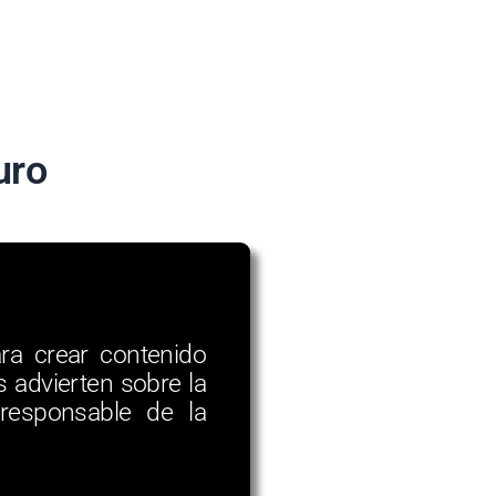
uro
a crear contenido
os advierten sobre la
responsable de la