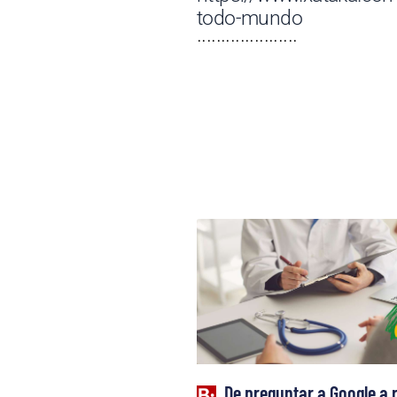
todo-mundo
·····················
De preguntar a Google a 