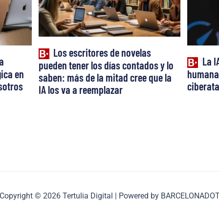
Los escritores de novelas
a
La I
pueden tener los días contados y lo
ica en
humana:
saben: más de la mitad cree que la
osotros
ciberat
IA los va a reemplazar
Copyright © 2026 Tertulia Digital | Powered by BARCELONADO