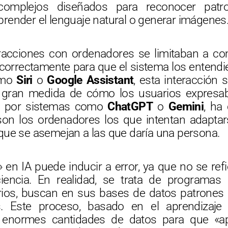
complejos diseñados para reconocer patro
render el lenguaje natural o generar imágenes
teracciones con ordenadores se limitaban a 
correctamente para que el sistema los entendie
como
Siri
o
Google Assistant
, esta interacción
 gran medida de cómo los usuarios expresab
da por sistemas como
ChatGPT
o
Gemini
, ha
son los ordenadores los que intentan adapta
que se asemejan a las que daría una persona.
a» en IA puede inducir a error, ya que no se re
iencia. En realidad, se trata de programa
rios, buscan en sus bases de datos patrones
. Este proceso, basado en el aprendizaje a
a enormes cantidades de datos para que «ap