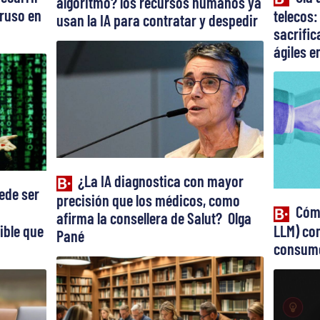
algoritmo? los recursos humanos ya
truso en
telecos:
usan la IA para contratar y despedir
sacrifi
ágiles en
¿La IA diagnostica con mayor
ede ser
precisión que los médicos, como
Cómo
afirma la consellera de Salut? Olga
ible que
LLM) con
Pané
consume