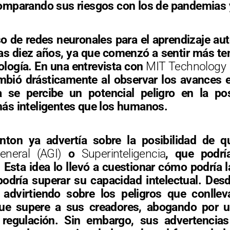
, comparando sus riesgos con los de pandemias 
o de redes neuronales para el aprendizaje aut
as diez años, ya que comenzó a sentir más te
ología. En una entrevista con
MIT Technology
bió drásticamente al observar los avances en i
 se percibe un potencial peligro en la pos
ás inteligentes que los humanos.
ton ya advertía sobre la posibilidad de qu
General (AGI)
o
Superinteligencia
, que podrí
sta idea lo llevó a cuestionar cómo podría 
odría superar su capacidad intelectual. Des
advirtiendo sobre los peligros que conllev
al que supere a sus creadores, abogando por 
regulación. Sin embargo, sus advertencias 