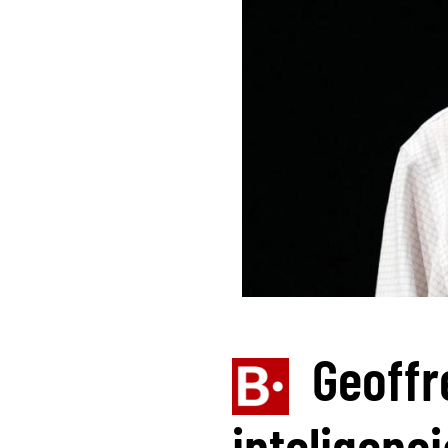
Geoffr
inteligenci