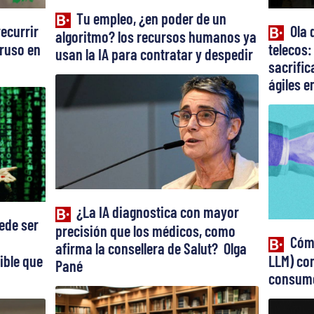
Tu empleo, ¿en poder de un
recurrir
Ola 
algoritmo? los recursos humanos ya
truso en
telecos:
usan la IA para contratar y despedir
sacrifi
ágiles en
¿La IA diagnostica con mayor
ede ser
precisión que los médicos, como
Cómo
afirma la consellera de Salut? Olga
ible que
LLM) con
Pané
consume