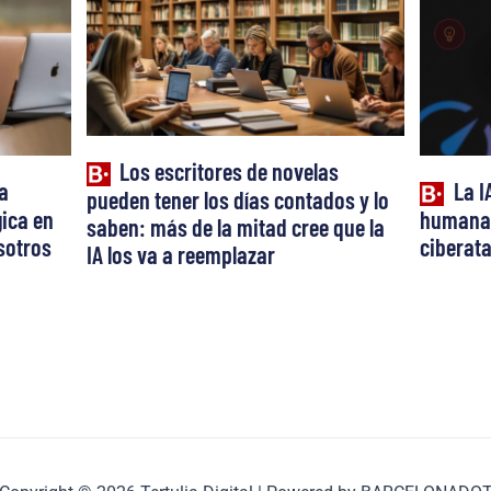
Los escritores de novelas
a
La I
pueden tener los días contados y lo
ica en
humana:
saben: más de la mitad cree que la
osotros
ciberat
IA los va a reemplazar