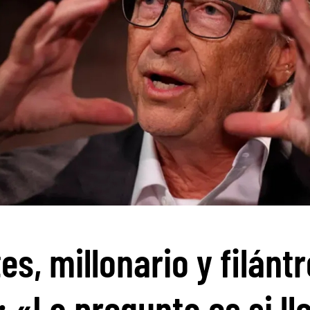
tes, millonario y filánt
: «La pregunta es si ll