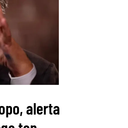
ropo, alerta
ega tan