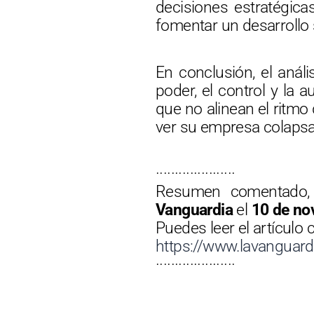
decisiones estratégica
fomentar un desarrollo 
En conclusión, el análi
poder, el control y la 
que no alinean el ritmo
ver su empresa colapsa
·····················
Resumen comentado, 
Vanguardia
el
10 de no
Puedes leer el artículo 
https://www.lavanguar
·····················