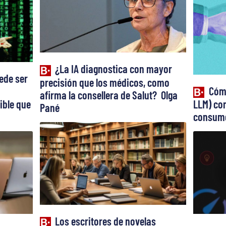
¿La IA diagnostica con mayor
ede ser
precisión que los médicos, como
Cómo
afirma la consellera de Salut? Olga
ible que
LLM) con
Pané
consume
Los escritores de novelas