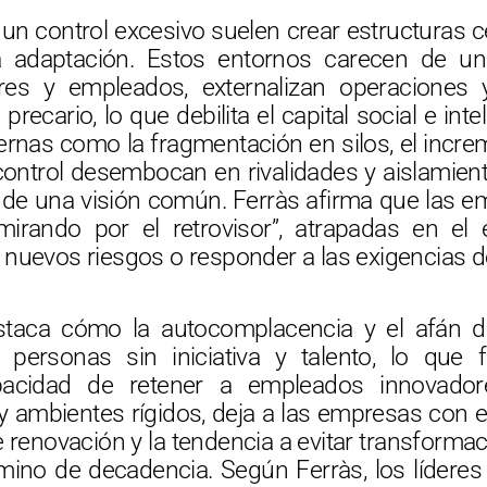
 un control excesivo suelen crear estructuras 
la adaptación. Estos entornos carecen de un
res y empleados, externalizan operaciones
 precario, lo que debilita el capital social e int
nternas como la fragmentación en silos, el incre
 control desembocan en rivalidades y aislamie
ón de una visión común. Ferràs afirma que las 
irando por el retrovisor”, atrapadas en el 
 nuevos riesgos o responder a las exigencias d
staca cómo la autocomplacencia y el afán d
 personas sin iniciativa y talento, lo que
pacidad de retener a empleados innovado
s y ambientes rígidos, deja a las empresas con
de renovación y la tendencia a evitar transform
ino de decadencia. Según Ferràs, los líderes