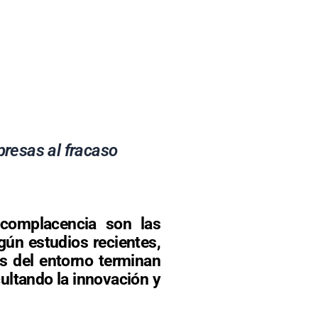
presas al fracaso
tocomplacencia son las
gún estudios recientes,
os del entorno terminan
cultando la innovación y