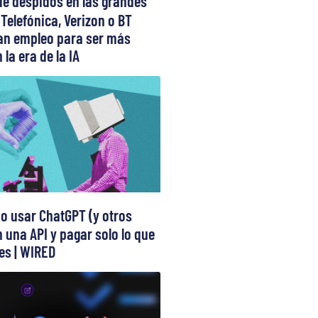
de despidos en las grandes
 Telefónica, Verizon o BT
can empleo para ser más
 la era de la IA
 usar ChatGPT (y otros
 una API y pagar solo lo que
s | WIRED