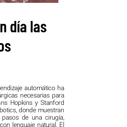
 día las
os
rendizaje automático ha
úrgicas necesarias para
ohns Hopkins y Stanford
obotics, donde muestran
 pasos de una cirugía,
n lenguaje natural. El