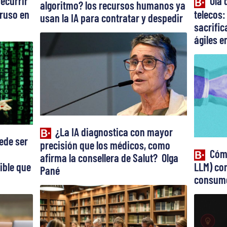
recurrir
Ola 
algoritmo? los recursos humanos ya
truso en
telecos:
usan la IA para contratar y despedir
sacrifi
ágiles en
¿La IA diagnostica con mayor
ede ser
precisión que los médicos, como
Cómo
afirma la consellera de Salut? Olga
ible que
LLM) con
Pané
consume