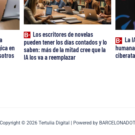
Los escritores de novelas
a
La I
pueden tener los días contados y lo
ica en
humana:
saben: más de la mitad cree que la
osotros
ciberat
IA los va a reemplazar
Copyright © 2026 Tertulia Digital | Powered by BARCELONADO