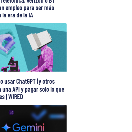
 Telefónica, Verizon o BT
can empleo para ser más
 la era de la IA
 usar ChatGPT (y otros
 una API y pagar solo lo que
s | WIRED