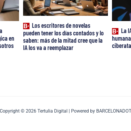
Los escritores de novelas
a
La I
pueden tener los días contados y lo
ica en
humana:
saben: más de la mitad cree que la
osotros
ciberat
IA los va a reemplazar
Copyright © 2026 Tertulia Digital | Powered by BARCELONADO