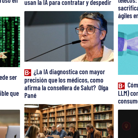
truso en
telecos:
usan la IA para contratar y despedir
sacrifi
ágiles en
¿La IA diagnostica con mayor
ede ser
precisión que los médicos, como
Cómo
afirma la consellera de Salut? Olga
ible que
LLM) con
Pané
consume