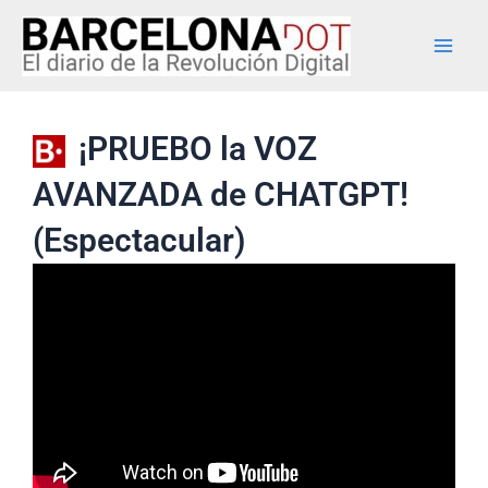
Ir
Main
al
Men
contenido
¡PRUEBO la VOZ
AVANZADA de CHATGPT!
(Espectacular)