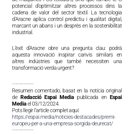
potencial d’optimitzar altres processos dins la
cadena de valor del sector tèxtil. La tecnologia
d’Aracne aplica control predictiu i qualitat digital,
marcant un abans i un després en la sostenibilitat
industrial.
L’èxit d’Aracne obre una pregunta clau: podrà
aquesta innovació inspirar canvis similars en
altres indústries que també necessiten una
transformació verda urgent?
·····················
Resumen comentado, basat en la notícia original
de
Redacció Espai Media
publicada en
Espai
Media
el 03/12/2024.
Pots llegir l’article complet aquí:
https://espai.media/noticies-destacades/premi-
europeu-per-a-una-empresa-sorgida-deurecat/
·····················