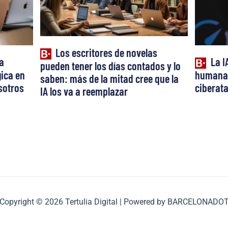
Los escritores de novelas
a
La I
pueden tener los días contados y lo
ica en
humana:
saben: más de la mitad cree que la
osotros
ciberat
IA los va a reemplazar
Copyright © 2026 Tertulia Digital | Powered by BARCELONADO