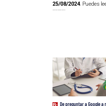
25/08/2024
. Puedes le
··········
De preguntar a Google a 