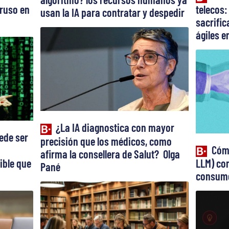
truso en
telecos:
usan la IA para contratar y despedir
sacrifi
ágiles en
¿La IA diagnostica con mayor
ede ser
precisión que los médicos, como
Cómo
afirma la consellera de Salut? Olga
ible que
LLM) con
Pané
consume