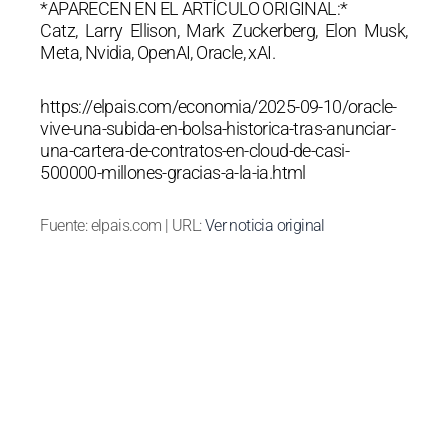
*APARECEN EN EL ARTÍCULO ORIGINAL:*
Catz, Larry Ellison, Mark Zuckerberg, Elon Musk,
Meta, Nvidia, OpenAI, Oracle, xAI.
https://elpais.com/economia/2025-09-10/oracle-
vive-una-subida-en-bolsa-historica-tras-anunciar-
una-cartera-de-contratos-en-cloud-de-casi-
500000-millones-gracias-a-la-ia.html
Fuente: elpais.com | URL:
Ver noticia original