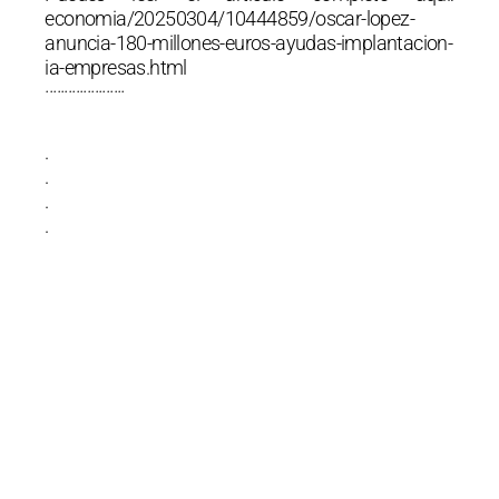
economia/20250304/10444859/oscar-lopez-
anuncia-180-millones-euros-ayudas-implantacion-
ia-empresas.html
·····················
.
.
.
.