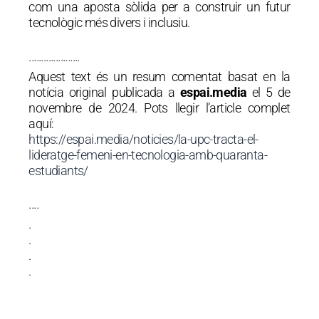
com una aposta sòlida per a construir un futur
tecnològic més divers i inclusiu.
·····················
Aquest text és un resum comentat basat en la
notícia original publicada a
espai.media
el 5 de
novembre de 2024. Pots llegir l’article complet
aquí:
https://espai.media/noticies/la-upc-tracta-el-
lideratge-femeni-en-tecnologia-amb-quaranta-
estudiants/
····
.
.
.
.