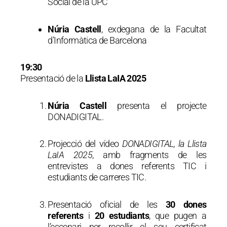
Social de la UPC
Núria Castell
, exdegana de la Facultat
d’Informàtica de Barcelona
19:30
Presentació de la
Llista LaIA 2025
Núria Castell
presenta el projecte
DONADIGITAL.
Projecció del vídeo
DONADIGITAL, la Llista
LaIA 2025
, amb fragments de les
entrevistes a dones referents TIC i
estudiants de carreres TIC.
Presentació oficial de les
30 dones
referents
i
20 estudiants
, que pugen a
l’escenari per recollir el seu certificat