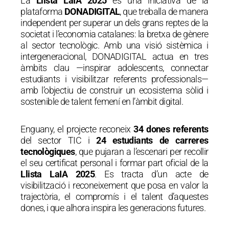
La
Llista LaIA 2025
és una iniciativa de la
plataforma
DONADIGITAL
, que treballa de manera
independent per superar un dels grans reptes de la
societat i l’economia catalanes: la bretxa de gènere
al sector tecnològic. Amb una visió sistèmica i
intergeneracional, DONADIGITAL actua en tres
àmbits clau —inspirar adolescents, connectar
estudiants i visibilitzar referents professionals—
amb l’objectiu de construir un ecosistema sòlid i
sostenible de talent femení en l’àmbit digital.
Enguany, el projecte reconeix
34 dones referents
del sector TIC i
24 estudiants de carreres
tecnològiques
, que pujaran a l’escenari per recollir
el seu certificat personal i formar part oficial de la
Llista LaIA 2025
. Es tracta d’un acte de
visibilització i reconeixement que posa en valor la
trajectòria, el compromís i el talent d’aquestes
dones, i que alhora inspira les generacions futures.