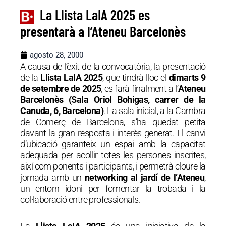
La Llista LaIA 2025 es
presentarà a l’Ateneu Barcelonès
agosto 28, 2000
A causa de l’èxit de la convocatòria, la presentació
de la
Llista LaIA 2025
, que tindrà lloc el
dimarts 9
de setembre de 2025
, es farà finalment a l’
Ateneu
Barcelonès (Sala Oriol Bohigas, carrer de la
Canuda, 6, Barcelona)
. La sala inicial, a la Cambra
de Comerç de Barcelona, s’ha quedat petita
davant la gran resposta i interès generat. El canvi
d’ubicació garanteix un espai amb la capacitat
adequada per acollir totes les persones inscrites,
així com ponents i participants, i permetrà cloure la
jornada amb un
networking al jardí de l’Ateneu
,
un entorn idoni per fomentar la trobada i la
col·laboració entre professionals.