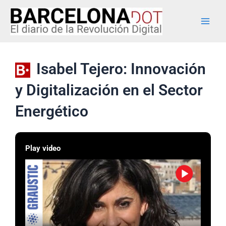
Ir
Main
al
Men
contenido
Isabel Tejero: Innovación
y Digitalización en el Sector
Energético
Play video