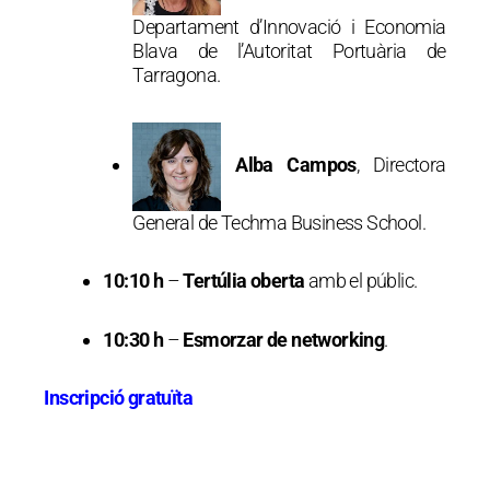
Departament d’Innovació i Economia
Blava de l’Autoritat Portuària de
Tarragona.
Alba Campos
, Directora
General de Techma Business School.
10:10 h
–
Tertúlia oberta
amb el públic.
10:30 h
–
Esmorzar de networking
.
Inscripció gratuïta
.
.