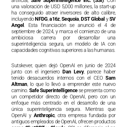
artificial,
Safe Superintelligence Inc. (SSI)
. Con
una valoración de USD 5,000 millones, la start-up
ha conseguido atraer inversores de alto calibre,
incluyendo
NFDG
,
a16z
,
Sequoia
,
DST Global
y
SV
Angel
. Esta financiación se anunció el 4 de
septiembre de 2024, y marca el comienzo de una
ambiciosa carrera por desarrollar una
superinteligencia segura, un modelo de IA con
capacidades cognitivas superiores a las humanas.
Sutskever, quien dejó OpenAI en junio de 2024
junto con el ingeniero
Dan Levy
, parece haber
tenido desacuerdos internos con el CEO
Sam
Altman
, lo que lo llevó a emprender este nuevo
camino.
Safe Superintelligence
se presenta como
un competidor directo de OpenAI, pero con un
enfoque más centrado en el desarrollo de una
única superinteligencia segura. Mientras que
OpenAI y
Anthropic
, otra empresa fundada por
antiguos empleados de OpenAI, ofrecen productos