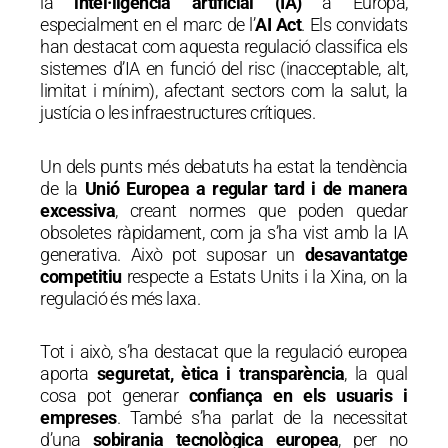
la
intel·ligència artificial (IA)
a Europa,
especialment en el marc de l’
AI Act
. Els convidats
han destacat com aquesta regulació classifica els
sistemes d’IA en funció del risc (inacceptable, alt,
limitat i mínim), afectant sectors com la salut, la
justícia o les infraestructures crítiques.
Un dels punts més debatuts ha estat la tendència
de la
Unió Europea a regular tard i de manera
excessiva
, creant normes que poden quedar
obsoletes ràpidament, com ja s’ha vist amb la IA
generativa. Això pot suposar un
desavantatge
competitiu
respecte a Estats Units i la Xina, on la
regulació és més laxa.
Tot i això, s’ha destacat que la regulació europea
aporta
seguretat, ètica i transparència
, la qual
cosa pot generar
confiança en els usuaris i
empreses
. També s’ha parlat de la necessitat
d’una
sobirania tecnològica europea
, per no