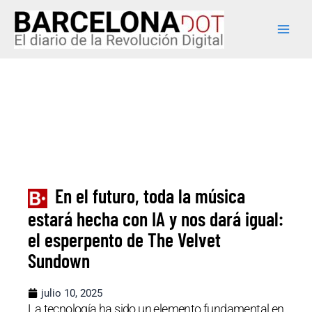
Ir
Main
al
Men
contenido
En el futuro, toda la música
estará hecha con IA y nos dará igual:
el esperpento de The Velvet
Sundown
julio 10, 2025
La tecnología ha sido un elemento fundamental en