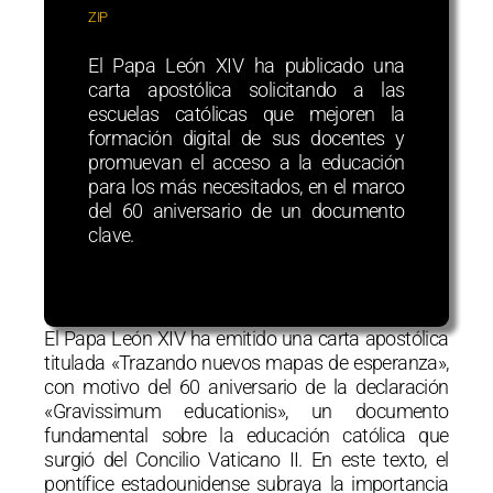
ZIP
El Papa León XIV ha publicado una
carta apostólica solicitando a las
escuelas católicas que mejoren la
formación digital de sus docentes y
promuevan el acceso a la educación
para los más necesitados, en el marco
del 60 aniversario de un documento
clave.
El Papa León XIV ha emitido una carta apostólica
titulada «Trazando nuevos mapas de esperanza»,
con motivo del 60 aniversario de la declaración
«Gravissimum educationis», un documento
fundamental sobre la educación católica que
surgió del Concilio Vaticano II. En este texto, el
pontífice estadounidense subraya la importancia