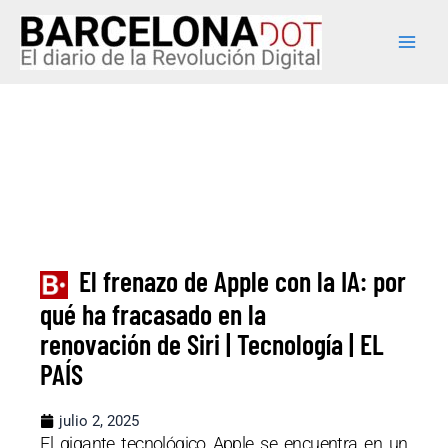
Ir
Main
al
Men
contenido
El frenazo de Apple con la IA: por
qué ha fracasado en la
renovación de Siri | Tecnología | EL
PAÍS
julio 2, 2025
El gigante tecnológico Apple se encuentra en un