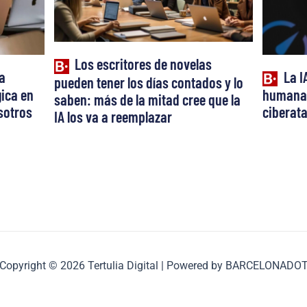
Los escritores de novelas
a
La I
pueden tener los días contados y lo
ica en
humana:
saben: más de la mitad cree que la
osotros
ciberat
IA los va a reemplazar
Copyright © 2026 Tertulia Digital | Powered by BARCELONADO