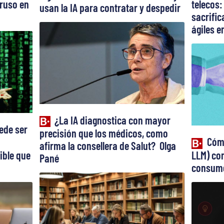
truso en
telecos:
usan la IA para contratar y despedir
sacrifi
ágiles en
¿La IA diagnostica con mayor
ede ser
precisión que los médicos, como
Cómo
afirma la consellera de Salut? Olga
ible que
LLM) con
Pané
consume