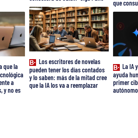
que consu
Los escritores de novelas
a que la
La IA 
pueden tener los días contados
cnológica
ayuda hum
y lo saben: más de la mitad cree
ente a
primer ci
que la IA los va a reemplazar
, y no es
autónomo