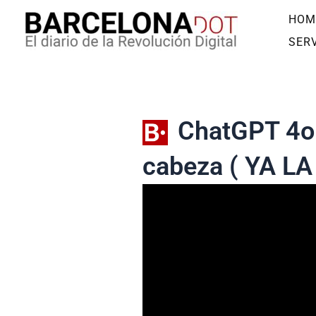
Ir
HOM
al
SERV
contenido
ChatGPT 4o 
cabeza ( YA LA