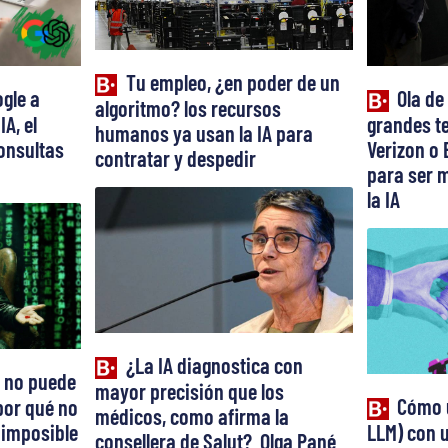
Tu empleo, ¿en poder de un
gle a
Ola de
algoritmo? los recursos
IA, el
grandes te
humanos ya usan la IA para
onsultas
Verizon o 
contratar y despedir
para ser m
la IA
¿La IA diagnostica con
 no puede
mayor precisión que los
Cómo 
por qué no
médicos, como afirma la
 imposible
LLM) con u
consellera de Salut? Olga Pané