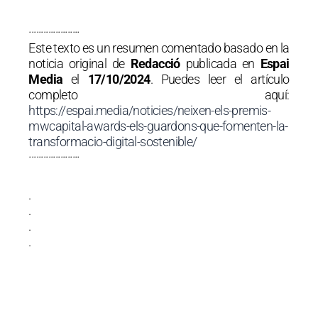
·····················
Este texto es un resumen comentado basado en la
noticia original de
Redacció
publicada en
Espai
Media
el
17/10/2024
. Puedes leer el artículo
completo aquí:
https://espai.media/noticies/neixen-els-premis-
mwcapital-awards-els-guardons-que-fomenten-la-
transformacio-digital-sostenible/
·····················
.
.
.
.