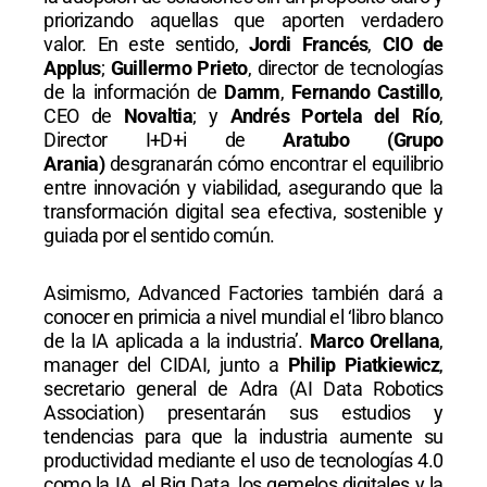
priorizando aquellas que aporten verdadero
valor. En este sentido,
Jordi Francés
,
CIO de
Applus
;
Guillermo Prieto
, director de tecnologías
de la información de
Damm
,
Fernando Castillo
,
CEO de
Novaltia
; y
Andrés Portela del Río
,
Director I+D+i de
Aratubo (Grupo
Arania)
desgranarán cómo encontrar el equilibrio
entre innovación y viabilidad, asegurando que la
transformación digital sea efectiva, sostenible y
guiada por el sentido común.
Asimismo, Advanced Factories también dará a
conocer en primicia a nivel mundial el ‘libro blanco
de la IA aplicada a la industria’.
Marco Orellana
,
manager del CIDAI, junto a
Philip Piatkiewicz
,
secretario general de Adra (AI Data Robotics
Association) presentarán sus estudios y
tendencias para que la industria aumente su
productividad mediante el uso de tecnologías 4.0
como la IA, el Big Data, los gemelos digitales y la