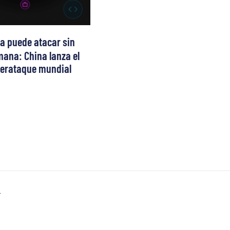
ya puede atacar sin
ana: China lanza el
berataque mundial
T