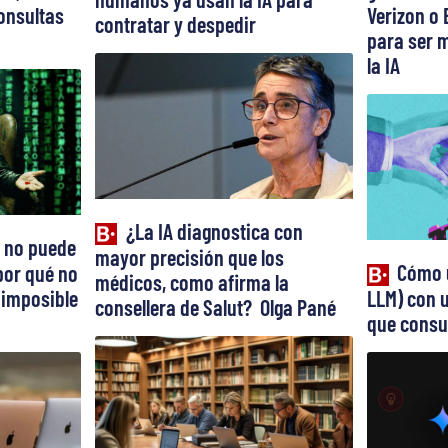
onsultas
Verizon o 
contratar y despedir
para ser m
la IA
¿La IA diagnostica con
 no puede
mayor precisión que los
Cómo 
por qué no
médicos, como afirma la
 imposible
LLM) con u
consellera de Salut? Olga Pané
que consu